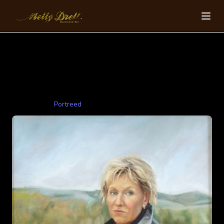
Daam koeraga
75x100cm 2004 õli,lõuend
Kategooriad:
Portreed